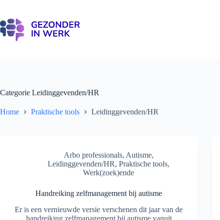
Ga
naar
de
inhoud
Categorie
Leidinggevenden/HR
Home
Praktische tools
Leidinggevenden/HR
Arbo professionals
,
Autisme
,
Leidinggevenden/HR
,
Praktische tools
,
Werk(zoek)ende
Handreiking zelfmanagement bij autisme
Er is een vernieuwde versie verschenen dit jaar van de
handreiking zelfmanagement bij autisme vanuit