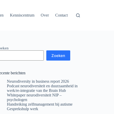
en
Kenniscentrum
Over
Contact
oeken
Zoeken
ecente berichten
Neurodiversity in business report 2026
Podcast neurodiversiteit en duurzaamheid in
werk/re-integratie van the Brain Hub
Whitepaper neurodiversiteit NIP –
psychologen
Handreiking zelfmanagement bij autisme
Gesprekshulp werk