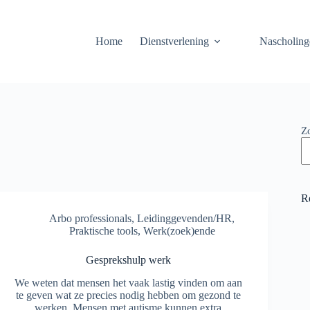
Home
Dienstverlening
Nascholing
Z
R
Arbo professionals
,
Leidinggevenden/HR
,
Praktische tools
,
Werk(zoek)ende
Gesprekshulp werk
We weten dat mensen het vaak lastig vinden om aan
te geven wat ze precies nodig hebben om gezond te
werken. Mensen met autisme kunnen extra