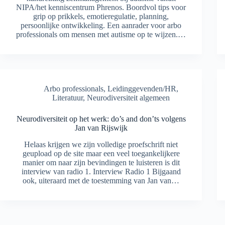
NIPA/het kenniscentrum Phrenos. Boordvol tips voor
grip op prikkels, emotieregulatie, planning,
persoonlijke ontwikkeling. Een aanrader voor arbo
professionals om mensen met autisme op te wijzen.…
Arbo professionals
,
Leidinggevenden/HR
,
Literatuur
,
Neurodiversiteit algemeen
Neurodiversiteit op het werk: do’s and don’ts volgens
Jan van Rijswijk
Helaas krijgen we zijn volledige proefschrift niet
geupload op de site maar een veel toegankelijkere
manier om naar zijn bevindingen te luisteren is dit
interview van radio 1. Interview Radio 1 Bijgaand
ook, uiteraard met de toestemming van Jan van…